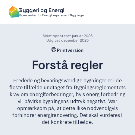
Gå til hovedindhold
Byggeri og Energi
Videncenter for Energibesparelser i Bygninger
Sidst opdateret januar 2026
Udgivet december 2025
Printversion
Forstå regler
Fredede og bevaringsværdige bygninger er i de
fleste tilfælde undtaget fra Bygningsreglementets
krav om energiforbedringer, hvis energiforbedring
vil påvirke bygningens udtryk negativt. Vær
opmærksom på, at dette ikke nødvendigvis
forhindrer energirenovering. Det skal vurderes i
det konkrete tilfælde.